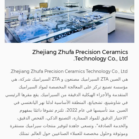
Zhejiang Zhufa Precision Ceramics
Technology Co., Ltd.
Zhejiang Zhufa Precision Ceramics Technology Co., Ltd.
هي الصين
ZTA السيراميك مصنعون
و
ZTA السيراميك شركة
، هي
مؤسسة تصنيع تركز على المعالجة المخصصة لمواد السيراميك
المتقدمة والأجزاء الهيكلية الدقيقة من السيراميك. يقع مقرها الرئيسي
في شاوشينغ، تشجيانغ، المنطقة الأساسية لدلتا نهر اليانغتسي في
الصين. منذ تأسيسها في عام 2022، تلتزم تشوفا دائمًا بمفهوم
"الاختيار الدقيق للمواد الممتازة، التصنيع الذكي، الفحص الدقيق،
والخدمة الصادقة"، وتسعى جاهدة لتوفير منتجات سيراميك مستقرة
وموثوقة وحلول مخصصة للعملاء الصناعيين حول العالم. تمتلك