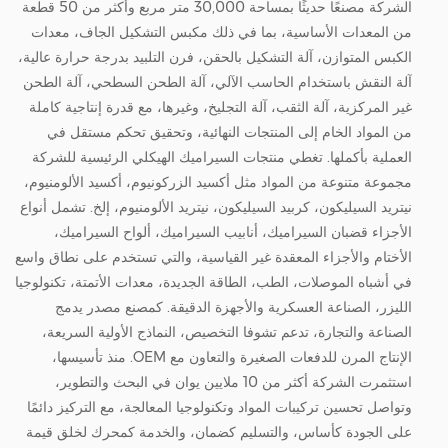
الشركة مصنعًا حديثًا بمساحة 30,000 متر مربع وأكثر من 50 قطعة
من المعدات الأساسية، بما في ذلك مكبس التشكيل الجاف، معدات
الكبس المتوازن، آلة التشكيل بالحقن، فرن التلبيد بدرجة حرارة عالية،
آلة النقش باستخدام الحاسب الآلي، آلة الطحن السطحي، آلة الطحن
غير المركزية، آلة الثقب، آلة التجليخ، وغيرها، مع قدرة إنتاجية كاملة
من المواد الخام إلى المنتجات النهائية، وتحقيق تحكم مستقل في
العملية بأكملها. تغطي منتجات السيراميك الهيكلي الرئيسية للشركة
مجموعة متنوعة من المواد مثل أكسيد الزركونيوم، أكسيد الألومنيوم،
نيتريد السيليكون، كربيد السيليكون، نيتريد الألومنيوم، إلخ. تشمل أنواع
الأجزاء قضبان السيراميك، أنابيب السيراميك، ألواح السيراميك،
الأختام والأجزاء المعقدة غير القياسية، والتي تستخدم على نطاق واسع
في أشباه الموصلات، الطب، الطاقة الجديدة، معدات الأتمتة، تكنولوجيا
الليزر، الصناعة العسكرية والأجهزة الدقيقة. كمصنع مصدر يدمج
الصناعة والتجارة، تدعم تشوفا التخصيص، النماذج الأولية السريعة،
الإنتاج المرن للدفعات الصغيرة والتعاون مع OEM. منذ تأسيسها،
استثمرت الشركة أكثر من 10 ملايين يوان في البحث والتطوير،
وتواصل تحسين تركيبات المواد وتكنولوجيا المعالجة، مع التركيز دائمًا
على الجودة كأساس، والتسليم كضمان، والخدمة كمحرك لخلق قيمة