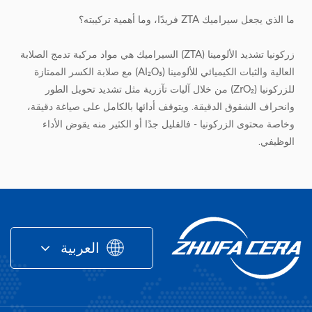
ما الذي يجعل سيراميك ZTA فريدًا، وما أهمية تركيبته؟
زركونيا تشديد الألومينا
(ZTA) السيراميك
هي مواد مركبة تدمج الصلابة
العالية والثبات الكيميائي للألومينا (Al₂O₃) مع صلابة الكسر الممتازة
للزركونيا (ZrO₂) من خلال آليات تآزرية مثل تشديد تحويل الطور
وانحراف الشقوق الدقيقة. ويتوقف أدائها بالكامل على صياغة دقيقة،
وخاصة محتوى الزركونيا - فالقليل جدًا أو الكثير منه يقوض الأداء
الوظيفي.
تظهر بيانات الصناعة أن الجزء الأمثل لحجم الزركونيا يتراوح من 10%
إلى 20%، حيث تحقق ZTA صلابة كسر تبلغ 6-8 ميجا باسكال¹/² وقوة
انثناء تبلغ 400-600 ميجا باسكال. أقل من 5%، يكون تشديد تحويل
الطور ضئيلًا، ويفشل في تلبية متطلبات الحمل العالي؛ أكثر من 30%،
العربية
تنمو حبيبات الزركونيا بشكل غير طبيعي، مما يؤدي إلى إنشاء شبكات
شقوق صغيرة تقلل من قوتها. تعتبر المثبتات مثل 3mol% yttria على
نفس القدر من الأهمية، حيث أن الانحرافات حتى ±0.2mol% تقلل من
استقرار الصدمة الحرارية بنسبة 50%. بالنسبة للشركات المصنعة مثل