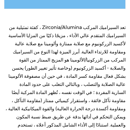
اقرأ المزيد
تعد السيراميك المركب Zirconia/Alumina ، كفئة تمثيلية من
السيراميك المتقدم عالي الأداء ، مزيجًا ذكيًا من المزايا الأساسية
لأكسيد الزركونيوم مع صلابة ممتازة وألومينا مع صلابة عالية
ومقاومة للارتداء العالية. أبرز الميزة لهذا النوع من السيراميك
المركب من الزركونيا/الألومينا هو المزيج الممتاز من القوة
والصلابة - أكسيد الزركونيوم (وخاصة تأثير تغيير الطور) يحسن
بشكل فعال مقاومة كسر المادة ، في حين أن مصفوفة الألومينا
عالية الصلابة والتصلب ، وبالتالي التغلب على حدود المادة
السارية المفردة ؛ في الوقت نفسه ، تُظهر المادة المركبة أيضًا
مقاومة تآكل فائقة ، واستقرار كيميائي ممتاز (مقاومة التآكل ،
ومقاومة أكسدة درجة الحرارة العالية) والقوة الميكانيكية العالية ،
ويمكن التحكم في أدائها بدقة عن طريق ضبط نسبة المكون
والعملية. استنادًا إلى الأداء الشامل المذكور أعلاه ، تستخدم