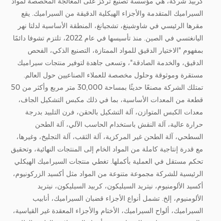
كربيد شركة
، هي مؤسسة تصنيع تركز على المعالجة المخصصة لمواد
السيراميك المتقدمة والأجزاء الهيكلية الدقيقة من السيراميك. يقع
مقرها الرئيسي في شاوشينغ، تشجيانغ، المنطقة الأساسية لدلتا نهر
اليانغتسي في الصين. منذ تأسيسها في عام 2022، تلتزم تشوفا دائمًا
بمفهوم "الاختيار الدقيق للمواد الممتازة، التصنيع الذكي، الفحص
الدقيق، والخدمة الصادقة"، وتسعى جاهدة لتوفير منتجات سيراميك
مستقرة وموثوقة وحلول مخصصة للعملاء الصناعيين حول العالم.
تمتلك الشركة مصنعًا حديثًا بمساحة 30,000 متر مربع وأكثر من 50
قطعة من المعدات الأساسية، بما في ذلك مكبس التشكيل الجاف،
معدات الكبس المتوازن، آلة التشكيل بالحقن، فرن التلبيد بدرجة
حرارة عالية، آلة النقش باستخدام الحاسب الآلي، آلة الطحن
السطحي، آلة الطحن غير المركزية، آلة الثقب، آلة التجليخ، وغيرها،
مع قدرة إنتاجية كاملة من المواد الخام إلى المنتجات النهائية، وتحقيق
تحكم مستقل في العملية بأكملها. تغطي منتجات السيراميك الهيكلي
الرئيسية للشركة مجموعة متنوعة من المواد مثل أكسيد الزركونيوم،
أكسيد الألومنيوم، نيتريد السيليكون، كربيد السيليكون، نيتريد
الألومنيوم، إلخ. تشمل أنواع الأجزاء قضبان السيراميك، أنابيب
السيراميك، ألواح السيراميك، الأختام والأجزاء المعقدة غير القياسية،