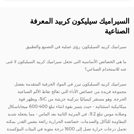
السيراميك سيليكون كربيد المعرفة
الصناعية
سيراميك كربيد السيليكون: رؤى عملية في التصنيع والتطبيق
ما هي الخصائص الأساسية التي تجعل سيراميك كربيد السيليكون لا غنى
عنه للاستخدام الصناعي؟
سيراميك كربيد السيليكون
تبرز في المواد الخزفية المتقدمة بفضل
مجموعة فريدة من خصائص الأداء التي تعالج نقاط الألم الصناعية
الحرجة. وهو مستقر كيميائيًا بتركيبة جزيئية من SiC، ويظهر قوة
ميكانيكية استثنائية - حيث يتميز بقوة انثناء تبلغ 400-600 ميجاباسكال
وصلابة موس تبلغ 9.2، في المرتبة الثانية بعد الماس - مما يجعله شديد
المقاومة للتآكل والصدمات. خصائصه الحرارية رائعة بنفس القدر: يمكنه
تحمل درجات حرارة تصل إلى 1600 درجة مئوية في البيئات المؤكسدة