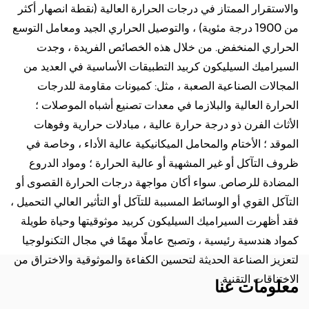
والاستقرار الممتاز في درجات الحرارة العالية (نقطة انصهار أكثر
من 1900 درجة مئوية) ، والتوصيل الحراري الجيد ومعامل التوسع
الحراري المنخفض. من خلال هذه الخصائص الفريدة ، وجدت
السيراميك السيليكون كربيد التطبيقات الأساسية في العديد من
المجالات الصناعية الصعبة ، مثل: كميونات مقاومة للدرجات
الحرارة العالية والبلازما في معدات تصنيع أشباه الموصلات ؛
الأثاث الفرن ذو درجة حرارة عالية ، مبادلات حرارية وفوهات
الموقد ؛ الأختام والمحامل الميكانيكية عالية الأداء ، وخاصة في
ظروف التآكل أو غير المشهية أو عالية الحرارة ؛ ومواد الدروع
المضادة للرصاص. سواء أكان مواجهة درجات الحرارة القصوى أو
التآكل القوي أو الوسائط المسببة للتآكل أو التأثير العالي التحميل ،
فقد أظهرت السيراميك السيليكون كربيد موثوقيتها وحياة طويلة
كمواد هندسية رئيسية ، وتصبح عاملًا مهمًا في مجال التكنولوجيا
لتعزيز الصناعة الحديثة لتحسين الكفاءة والموثوقية والاختراق من
الاختناقات التقنية.
معلومات عنا