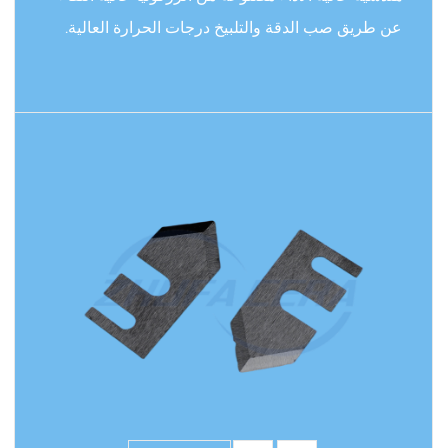
عن طريق صب الدقة والتلبيخ درجات الحرارة العالية.
يمنح هيكله البلوري الرباعي للمادة قوة ميكانيكية أعلى
(> 1000 ميجا باسكال) وصبدة الكسر ، مع صلابة تتجاوز
Mohs 9 ومقاومة التآكل التي تتجاوز بكثير تلك المعادن
اقرأ المزيد
والسيراميك العادي. يأتي ظهور الأسود الداكن من
التحكم الدقيق في بنية الطور البلوري أثناء عملية التلبد ،
مما لا يعزز فقط كثافة المادة ، ولكن أيضًا يحسن بشكل
كبير تحمل درجة الحرارة العالية (درجة حرارة الاستخدام
طويلة الأجل ≥800 ℃). تحتوي هذه الحلقة الخزفية على
معامل الاحتكاك المنخفض ، ومقاومة التآكل الكيميائي
(مقاومة للأحماض القوية والقلويات) وخصائص العزل ،
وهي مناسبة لظروف العمل القاسية. كممثل للسيراميك
الهيكلي عالي الأداء ، فإن هذه الحلقة الخزفية لها قيمة لا
يمكن الاستغناء عنها في المجال الصناعي. إن مقاومة