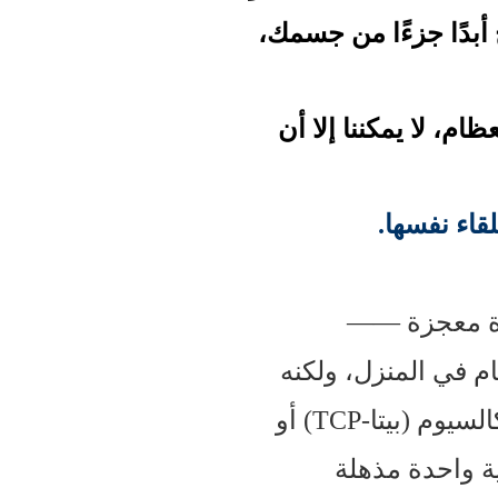
 أبدًا جزءًا من جسمك،
ام، لا يمكننا إلا أن
قاء نفسها.
دة معجزة ——
م في المنزل، ولكنه
مادة متطورة مكونة من هيدروكسيباتيت (HA)، أو فوسفات بيتا ثلاثي الكالسيوم (بيتا-TCP) أو
ية واحدة مذهلة