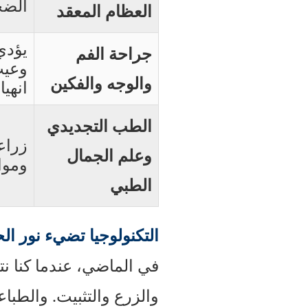
الضخ
العظام المعقد
يؤدي
جراحة الفم
وعيب
والوجه والفكين
انهيا
الطب التجديدي
زراع
وعلم الجمال
ومواد
الطبي
التكنولوجيا تضيء نور الح
في الماضي، عندما كنا نتع
والزرع والتثبيت. والطباع