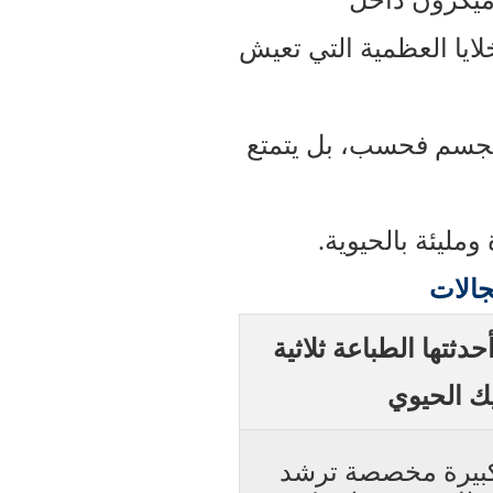
ن للطابعة أن تحبك مسام 300-500 ميكرون داخل
لايا العظمية التي تعيش
 الجسم فحسب، بل يتمتع
ومليئة بالحيوية.
جالات
حدثتها الطباعة ثلاثية
يك الحيوي
كبيرة مخصصة ترشد