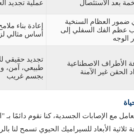
مة بعد الاستئصال
عملية تجديد ال
 ضمور العظام السنخية
إعادة بناء ملام
 عظم الفك السفلي إلى
أساس مثالي لزرا
ر الوجه
تجديد حقيقي لل
ة الأطراف الاصطناعية
طبيعي، آمن، و
 الحقن غير الآمنة
بجسم غريب
ياة
امل مع الإصابات الجسدية، كنا نقوم دائمًا بـ "ا
ة ثلاثية الأبعاد للسيراميك الحيوي تسمح لنا بالر