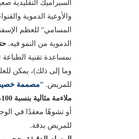
السيراميك التقليدية صعبة
والأوعية الدموية والقنو
المسامي" للعظم الإسفنج
الدموية من النمو فيه.
حتى
وما إلى ذلك)، يمكن للعلم
للمريض.
"مصممة خصي
ملاءمة مثالية بنسبة 100%:
أو تشوهًا معقدًا في الوج
للمريض بدقة.