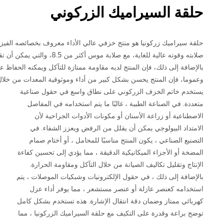
حلقة السيراميك الزركوني
حلقة سيراميك زركونيا هو منتج خزفي عالي الأداء معروف بخصائصه الفيزيائي
صلابته وقوته عالية للغاية، مع صل
بالإضافة إلى ذلك، فإن المنتج لديه مقاومة ممتازة للتآكل ويمكنه الحفاظ
وعموما، فإن المنتج يحسن بشكل كبير من أداء وموثوقية المعدات من خلال م
يستخدم خاتم الخزف الزركوني على نطاق واسع في حقول صناعية
متعددة. في الصناعة الطبية ، غالبًا ما يتم استخدامه في المفاصل
الاصطناعية أو زراعة الأسنان أو مكونات الأدوات الجراحية لأن
الامتداد البيولوجي يمكن أن يقلل من الرفض ويعزز الشفاء. في
التصنيع الصناعي ، يكون المنتج مناسبًا للمحامل ، أو أختام صمام
المضخة أو الأجزاء الميكانيكية الدقيقة ، مما يؤدي إلى تحسين كفاءة
الإنتاج وتقليل تكاليف الصيانة من خلال التآكل ومقاومة الحرارة.
بالإضافة إلى ذلك ، في حقول الإلكترونيات وشبكيات الموصلات ، يتم
استخدامه كعنصر عازلة أو عنصر مستشعر ، مما يوفر أداء عزل
كهربائي ممتاز وضمان دقة انتقال الإشارة. هذه تستخدم بشكل كامل
توضح براعة وقدرة على التكيف مع حلقة السيراميك الزركونيا ، مما