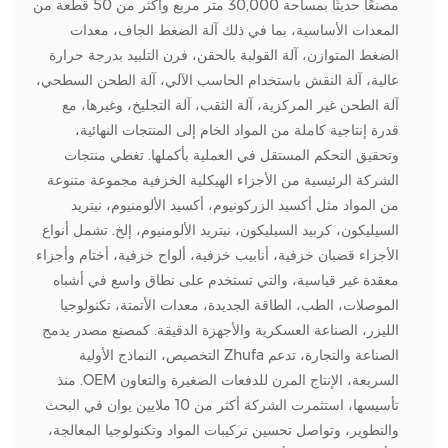
مصنعًا حديثًا بمساحة 30,000 متر مربع وأكثر من 50 قطعة من
المعدات الأساسية، بما في ذلك آلة الضغط الجاف، معدات
الضغط المتوازن، آلة القولبة بالحقن، فرن التلبيد بدرجة حرارة
عالية، آلة النقش باستخدام الحاسب الآلي، آلة الطحن السطحي،
آلة الطحن غير المركزية، آلة الثقب، آلة التجليخ، وغيرها، مع
قدرة إنتاجية كاملة من المواد الخام إلى المنتجات النهائية،
وتحقيق التحكم المستقل في العملية بأكملها. تغطي منتجات
الشركة الرئيسية من الأجزاء الهيكلية الخزفية مجموعة متنوعة
من المواد مثل أكسيد الزركونيوم، أكسيد الألومنيوم، نيتريد
السيليكون، كربيد السيليكون، نيتريد الألومنيوم، إلخ. تشمل أنواع
الأجزاء قضبان خزفية، أنابيب خزفية، ألواح خزفية، أختام وأجزاء
معقدة غير قياسية، والتي تستخدم على نطاق واسع في أشباه
الموصلات، الطب، الطاقة الجديدة، معدات الأتمتة، تكنولوجيا
الليزر، الصناعة العسكرية والأجهزة الدقيقة. كمصنع مصدر يدمج
الصناعة والتجارة، تدعم Zhufa التخصيص، النماذج الأولية
السريعة، الإنتاج المرن للدفعات الصغيرة والتعاون OEM. منذ
تأسيسها، استثمرت الشركة أكثر من 10 ملايين يوان في البحث
والتطوير، وتواصل تحسين تركيبات المواد وتكنولوجيا المعالجة،